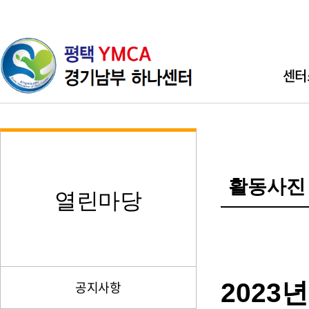
센터
인사
기관소개 
활동사진
직원소개 
열린마당
찾아오시
2023
공지사항