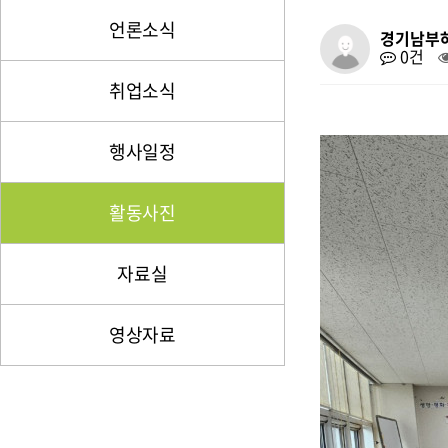
언론소식
경기남부
0건
취업소식
행사일정
활동사진
자료실
영상자료