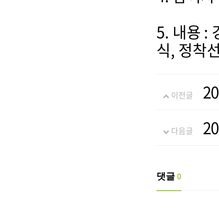
5. 내용
식, 정착
2
이전글
2
다음글
댓글
0