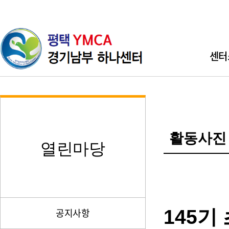
센터
인사
기관소개 
활동사진
직원소개 
열린마당
찾아오시
145기
공지사항