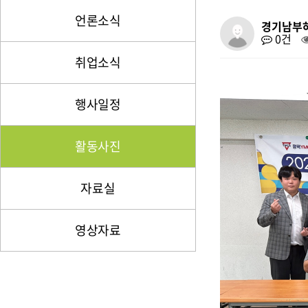
언론소식
경기남부
0건
취업소식
행사일정
활동사진
자료실
영상자료