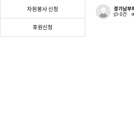
자원봉사 신청
경기남부
0건
후원신청