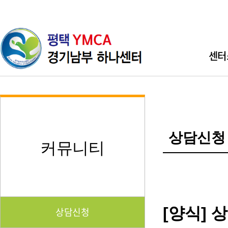
센터
인사
기관소개 
상담신청
직원소개 
커뮤니티
찾아오시
[양식] 
상담신청