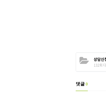
상담신청
132회 다
댓글
0