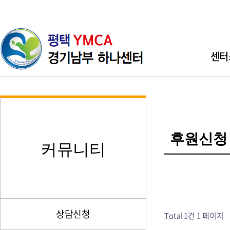
센터
인사
기관소개 
후원신청
직원소개 
커뮤니티
찾아오시
상담신청
Total 1건
1 페이지